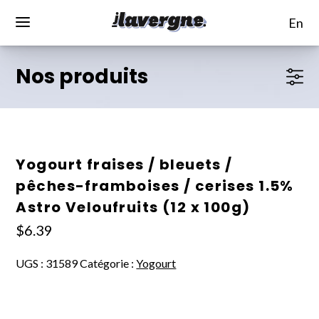
en
Nos produits
Yogourt fraises / bleuets /
pêches-framboises / cerises 1.5%
Astro Veloufruits (12 x 100g)
$
6.39
UGS :
31589
Catégorie :
Yogourt