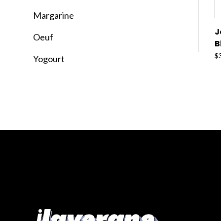
Margarine
J
Oeuf
B
$
Yogourt