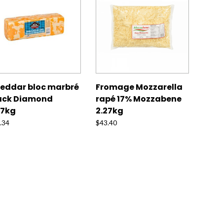
eddar bloc marbré
Fromage Mozzarella
ack Diamond
rapé 17% Mozzabene
27kg
2.27kg
.34
$
43.40