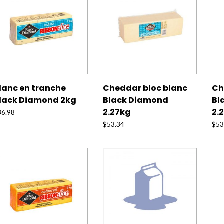
lanc en tranche
Cheddar bloc blanc
Ch
lack Diamond 2kg
Black Diamond
Bl
2.27kg
2.
36.98
$
53.34
$
53