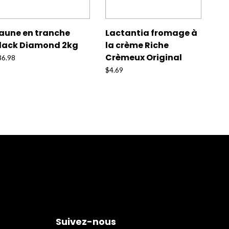
aune en tranche
Lactantia fromage à
lack Diamond 2kg
la crème Riche
Crèmeux Original
36.98
$
4.69
Suivez-nous